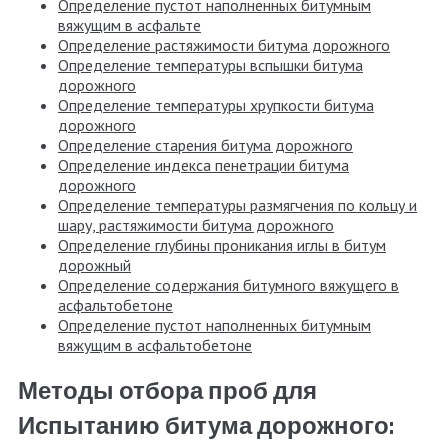
Определение пустот наполненных битумным
вяжущим в асфальте
Определение растяжимости битума дорожного
Определение температуры вспышки битума
дорожного
Определение температуры хрупкости битума
дорожного
Определение старения битума дорожного
Определение индекса пенетрации битума
дорожного
Определение температуры размягчения по кольцу и
шару, растяжимости битума дорожного
Определение глубины проникания иглы в битум
дорожный
Определение содержания битумного вяжущего в
асфальтобетоне
Определение пустот наполненных битумным
вяжущим в асфальтобетоне
Методы отбора проб для
Испытанию битума дорожного: