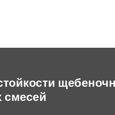
стойкости щебеночн
 смесей