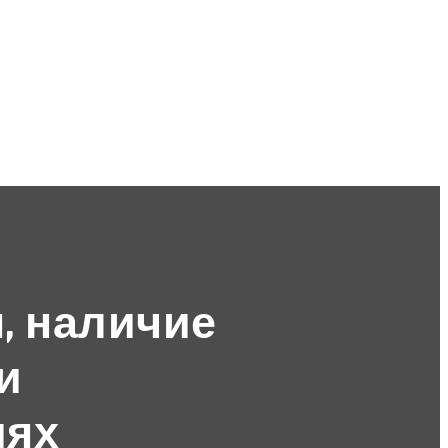
, наличие
и
иях