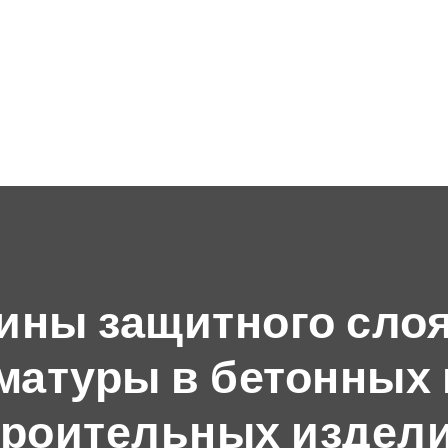
ны защитного слоя
матуры в бетонных 
троительных издел