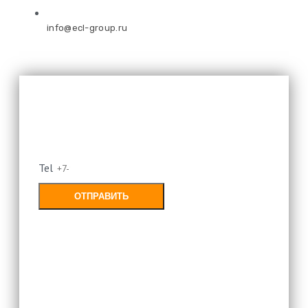
info@ecl-group.ru
Оставьте свой номер и мы
перезвоним
Tel
ОТПРАВИТЬ
Заполняя форму, Вы соглашаетесь с
политикой конфиденциальности