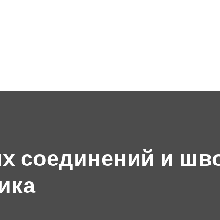
х соединений и шв
ика