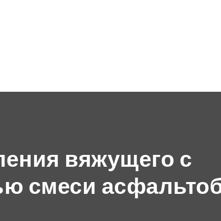
ления вяжущего с
ью смеси асфальто