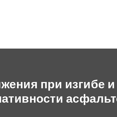
жения при изгибе и
мативности асфаль