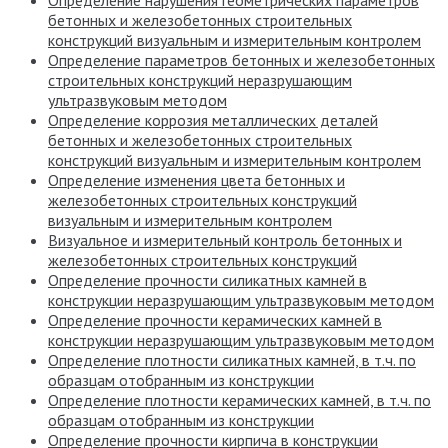
бетонных и железобетонных строительных
конструкций визуальным и измерительным контролем
Определение параметров бетонных и железобетонных
строительных конструкций неразрушающим
ультразвуковым методом
Определение коррозия металлических деталей
бетонных и железобетонных строительных
конструкций визуальным и измерительным контролем
Определение изменения цвета бетонных и
железобетонных строительных конструкций
визуальным и измерительным контролем
Визуальное и измерительный контроль бетонных и
железобетонных строительных конструкций
Определение прочности силикатных камней в
конструкции неразрушающим ультразвуковым методом
Определение прочности керамических камней в
конструкции неразрушающим ультразвуковым методом
Определение плотности силикатных камней, в т.ч. по
образцам отобранным из конструкции
Определение плотности керамических камней, в т.ч. по
образцам отобранным из конструкции
Определение прочности кирпича в конструкции