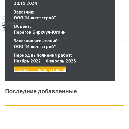
20.11.2024
Заказчик:
Пред
ООО “Инвестстрой”
Предыдущая
Обследование перегона Джетка-Крол
Следующая
Обследование земляного полотна станция
Объект:
Следующая
Переемная
Перегон Биркчул-Югачи
Заказчик испытаний:
ООО “Инвестстрой”
Период выполнения работ:
Ноябрь 2022 – Февраль 2023
Связаться с лабораторией
Последние добавленные