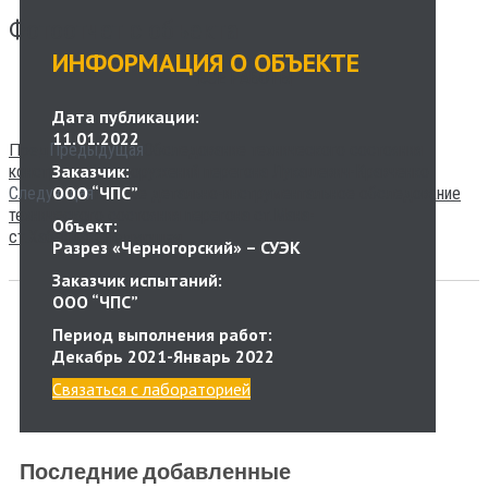
Фотоотчет с объекта
ИНФОРМАЦИЯ О ОБЪЕКТЕ
ВСЕ РАБОТЫ
Дата публикации:
11.01.2022
Пред
Предыдущая
Обследование технического состояния
Заказчик:
конструкций и сооружений перегона Лукашевич-Кравченко
ООО “ЧПС”
Следующая
Полное детально-инструментальное обследование
технического состояния перегона ст.Мана-
Объект:
Следующая
ст.Хабайдак
Разрез «Черногорский» – СУЭК
Заказчик испытаний:
ООО “ЧПС”
Период выполнения работ:
Декабрь 2021-Январь 2022
Связаться с лабораторией
Последние добавленные